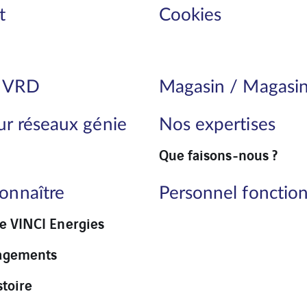
t
Cookies
 VRD
Magasin / Magasin
r réseaux génie
Nos expertises
Que faisons-nous ?
onnaître
Personnel fonctio
e VINCI Energies
agements
stoire